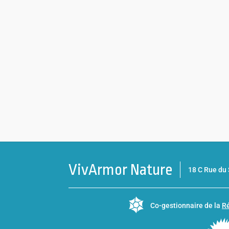
VivArmor Nature
18 C Rue d
Co-gestionnaire de la
Ré