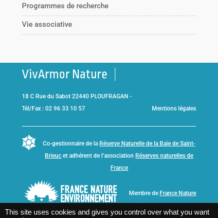
Programmes de recherche
Vie associative
VivArmor Nature
18 C Rue du Sabot 22440 PLOUFRAGAN -
Tél/Fax : 02 96 33 10 57
Mentions légales
Co-gestionnaire de la
Réserve Naturelle de la Baie de Saint-
Brieuc
et adhérent de l’association
Réserves naturelles de
France
Membre de
France Nature
Environnement Bretagne
This site uses cookies and gives you control over what you want