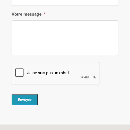
Votre message
*
C
A
P
T
C
H
A
Envoyer