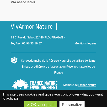
Vie associative
VivArmor Nature
18 C Rue du Sabot 22440 PLOUFRAGAN -
Tél/Fax : 02 96 33 10 57
Mentions légales
Co-gestionnaire de la
Réserve Naturelle de la Baie de Saint-
Brieuc
et adhérent de l’association
Réserves naturelles de
France
Membre de
France Nature
Environnement Bretagne
This site uses cookies and gives you control over what you want
to activate
OK, accept all
Personalize