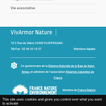
Vie associative
VivArmor Nature
18 C Rue du Sabot 22440 PLOUFRAGAN -
Tél/Fax : 02 96 33 10 57
Mentions légales
Co-gestionnaire de la
Réserve Naturelle de la Baie de Saint-
Brieuc
et adhérent de l’association
Réserves naturelles de
France
Membre de
France Nature
Environnement Bretagne
This site uses cookies and gives you control over what you want
to activate