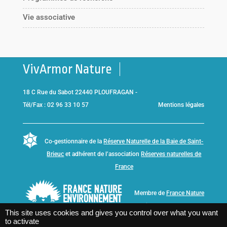
Vie associative
VivArmor Nature
18 C Rue du Sabot 22440 PLOUFRAGAN -
Tél/Fax : 02 96 33 10 57
Mentions légales
Co-gestionnaire de la
Réserve Naturelle de la Baie de Saint-
Brieuc
et adhérent de l’association
Réserves naturelles de
France
Membre de
France Nature
Environnement Bretagne
This site uses cookies and gives you control over what you want
to activate