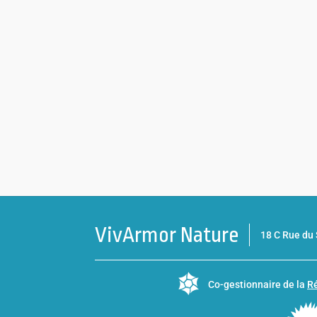
VivArmor Nature
18 C Rue d
Co-gestionnaire de la
Ré