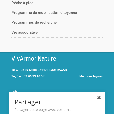
Pêche à pied
Programme de mobilisation citoyenne
Programmes de recherche
Vie associative
VivArmor Nature
18 C Rue du Sabot 22440 PLOUFRAGAN -
Tél/Fax : 02 96 33 10 57
Mentions légales
Co-gestionnaire de la
Réserve Naturelle de la Baie de Saint-
Partager
Brieuc
et adhérent de l’association
Réserves naturelles de
France
Partager cette page avec vos amis !