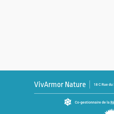
VivArmor Nature
18 C Rue d
Co-gestionnaire de la
Ré