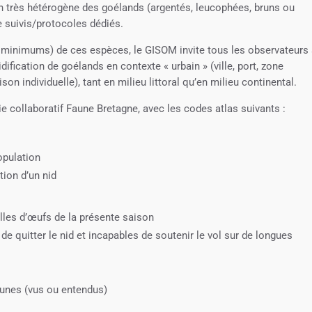
on très hétérogène des goélands (argentés, leucophées, bruns ou
de suivis/protocoles dédiés.
ifs minimums) de ces espèces, le GISOM invite tous les observateurs
ification de goélands en contexte « urbain » (ville, port, zone
son individuelle), tant en milieu littoral qu’en milieu continental.
ie collaboratif Faune Bretagne, avec les codes atlas suivants :
opulation
tion d’un nid
illes d’œufs de la présente saison
e quitter le nid et incapables de soutenir le vol sur de longues
eunes (vus ou entendus)