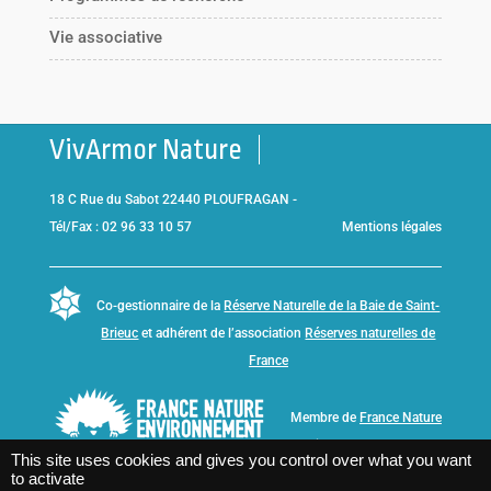
Vie associative
VivArmor Nature
18 C Rue du Sabot 22440 PLOUFRAGAN -
Tél/Fax : 02 96 33 10 57
Mentions légales
Co-gestionnaire de la
Réserve Naturelle de la Baie de Saint-
Brieuc
et adhérent de l’association
Réserves naturelles de
France
Membre de
France Nature
Environnement Bretagne
This site uses cookies and gives you control over what you want
to activate