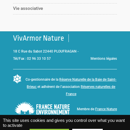
Vie associative
VivArmor Nature
18 C Rue du Sabot 22440 PLOUFRAGAN -
Tél/Fax : 02 96 33 10 57
Mentions légales
Co-gestionnaire de la
Réserve Naturelle de la Baie de Saint-
Brieuc
et adhérent de l’association
Réserves naturelles de
France
Membre de
France Nature
Environnement Bretagne
This site uses cookies and gives you control over what you want
to activate