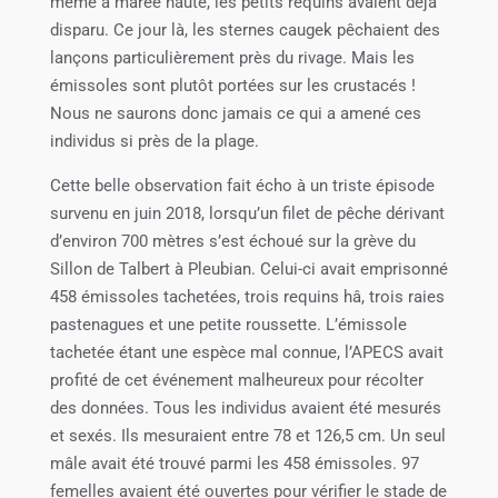
même à marée haute, les petits requins avaient déjà
disparu. Ce jour là, les sternes caugek pêchaient des
lançons particulièrement près du rivage. Mais les
émissoles sont plutôt portées sur les crustacés !
Nous ne saurons donc jamais ce qui a amené ces
individus si près de la plage.
Cette belle observation fait écho à un triste épisode
survenu en juin 2018, lorsqu’un filet de pêche dérivant
d’environ 700 mètres s’est échoué sur la grève du
Sillon de Talbert à Pleubian. Celui-ci avait emprisonné
458 émissoles tachetées, trois requins hâ, trois raies
pastenagues et une petite roussette. L’émissole
tachetée étant une espèce mal connue, l’APECS avait
profité de cet événement malheureux pour récolter
des données. Tous les individus avaient été mesurés
et sexés. Ils mesuraient entre 78 et 126,5 cm. Un seul
mâle avait été trouvé parmi les 458 émissoles. 97
femelles avaient été ouvertes pour vérifier le stade de