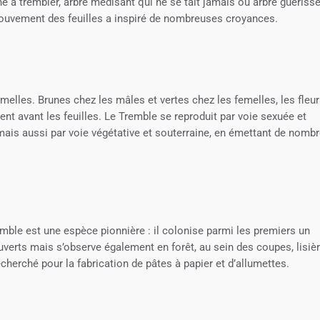
 à trembler, arbre médisant qui ne se tait jamais ou arbre guériss
uvement des feuilles a inspiré de nombreuses croyances.
melles. Brunes chez les mâles et vertes chez les femelles, les fleur
nt avant les feuilles. Le Tremble se reproduit par voie sexuée et
, mais aussi par voie végétative et souterraine, en émettant de nomb
remble est une espèce pionnière : il colonise parmi les premiers un
ouverts mais s’observe également en forêt, au sein des coupes, lisiè
cherché pour la fabrication de pâtes à papier et d’allumettes.