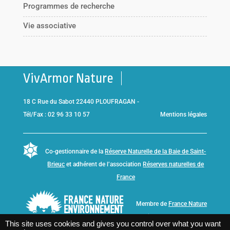
Programmes de recherche
Vie associative
VivArmor Nature
18 C Rue du Sabot 22440 PLOUFRAGAN -
Tél/Fax : 02 96 33 10 57
Mentions légales
Co-gestionnaire de la
Réserve Naturelle de la Baie de Saint-
Brieuc
et adhérent de l’association
Réserves naturelles de
France
Membre de
France Nature
Environnement Bretagne
This site uses cookies and gives you control over what you want