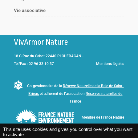
Vie associative
VivArmor Nature
18 C Rue du Sabot 22440 PLOUFRAGAN -
Tél/Fax : 02 96 33 10 57
Mentions légales
Co-gestionnaire de la
Réserve Naturelle de la Baie de Saint-
Brieuc
et adhérent de l’association
Réserves naturelles de
France
Membre de
France Nature
Environnement Bretagne
This site uses cookies and gives you control over what you want
to activate