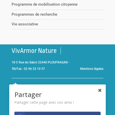
Programme de mobilisation citoyenne
Programmes de recherche
Vie associative
VivArmor Nature
18 C Rue du Sabot 22440 PLOUFRAGAN -
Tél/Fax : 02 96 33 10 57
Mentions légales
Co-gestionnaire de la
Réserve Naturelle de la Baie de Saint-
Partager
Brieuc
et adhérent de l’association
Réserves naturelles de
France
Partager cette page avec vos amis !
Membre de
France Nature