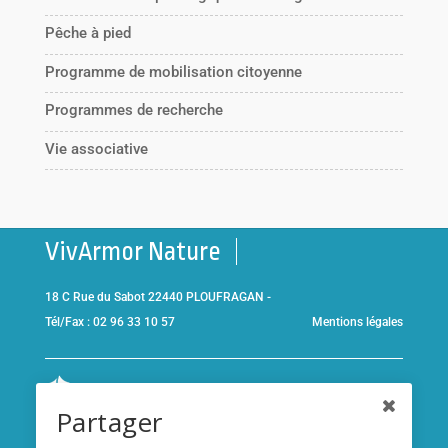
Pêche à pied
Programme de mobilisation citoyenne
Programmes de recherche
Vie associative
VivArmor Nature
18 C Rue du Sabot 22440 PLOUFRAGAN -
Tél/Fax : 02 96 33 10 57
Mentions légales
Co-gestionnaire de la
Réserve Naturelle de la Baie de Saint-
Partager
Brieuc
et adhérent de l’association
Réserves naturelles de
France