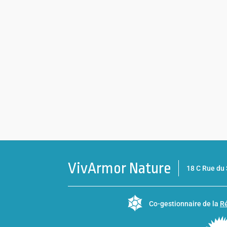
VivArmor Nature
18 C Rue d
Co-gestionnaire de la
Ré