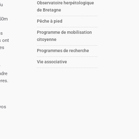
Observatoire herpétologique
du
de Bretagne
250m
Pêche à pied
Programme de mobilisation
es
citoyenne
s ont
des
Programmes de recherche
Vie associative
r
ndre
ères.
 vos