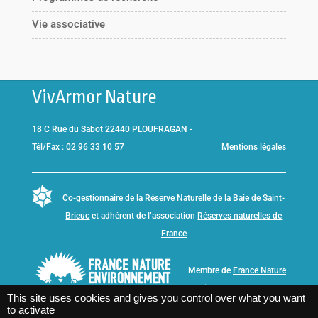
Vie associative
VivArmor Nature
18 C Rue du Sabot 22440 PLOUFRAGAN -
Tél/Fax : 02 96 33 10 57
Mentions légales
Co-gestionnaire de la
Réserve Naturelle de la Baie de Saint-
Brieuc
et adhérent de l’association
Réserves naturelles de
France
Membre de
France Nature
Environnement Bretagne
This site uses cookies and gives you control over what you want
to activate