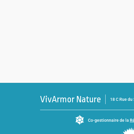
VivArmor Nature
18 C Rue d
Co-gestionnaire de la
Ré