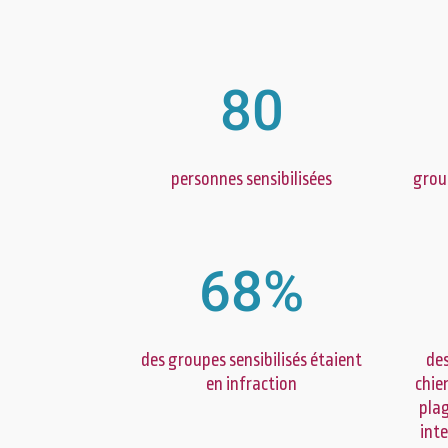
80
personnes sensibilisées
grou
68
%
des groupes sensibilisés étaient
des
en infraction
chie
plag
inte