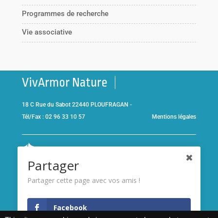
Programmes de recherche
Vie associative
VivArmor Nature
18 C Rue du Sabot 22440 PLOUFRAGAN -
Tél/Fax : 02 96 33 10 57
Mentions légales
Co-gestionnaire de la
Réserve Naturelle de la Baie de Saint-
Partager
Brieuc
et adhérent de l’association
Réserves naturelles de
France
Partager cette page avec vos amis !
Membre de
France Nature
Facebook
Environnement Bretagne