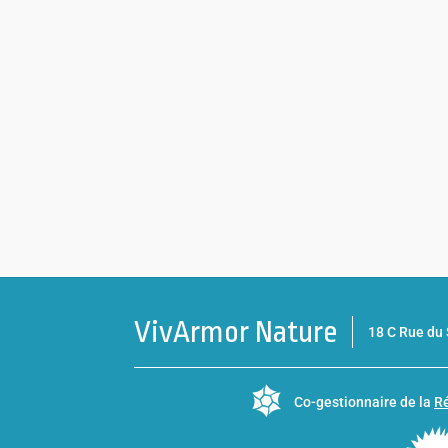
VivArmor Nature
18 C Rue d
Co-gestionnaire de la
Ré