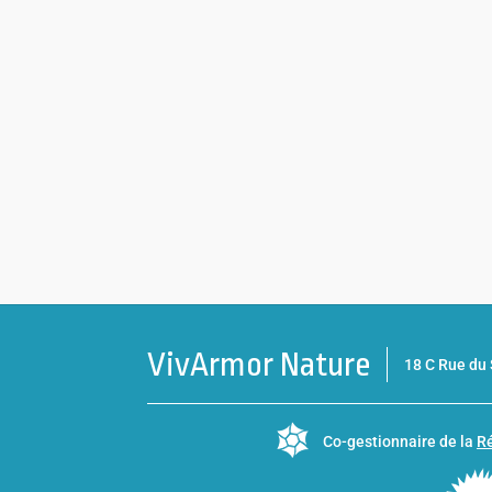
VivArmor Nature
18 C Rue d
Co-gestionnaire de la
Ré