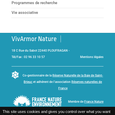
Programmes de recherche
Vie associative
VivArmor Nature
18 C Rue du Sabot 22440 PLOUFRAGAN -
Tél/Fax : 02 96 33 10 57
Mentions légales
Co-gestionnaire de la
Réserve Naturelle de la Baie de Saint-
Brieuc
et adhérent de l’association
Réserves naturelles de
France
Membre de
France Nature
Environnement Bretagne
This site uses cookies and gives you control over what you want