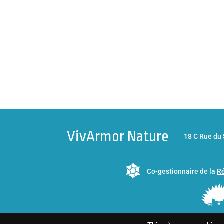
VivArmor Nature
18 C Rue d
Co-gestionnaire de la
Ré