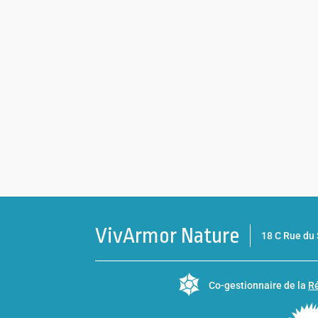
VivArmor Nature
18 C Rue d
Co-gestionnaire de la
Ré