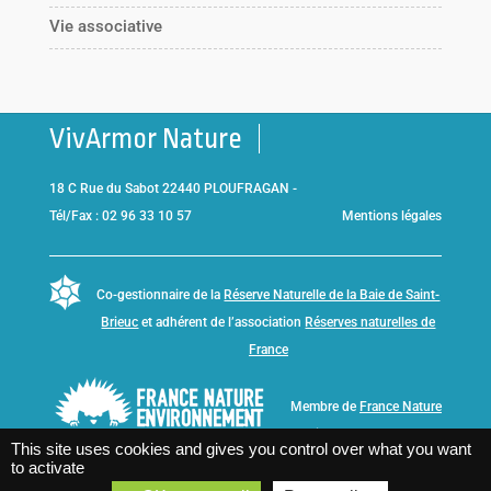
Vie associative
VivArmor Nature
18 C Rue du Sabot 22440 PLOUFRAGAN -
Tél/Fax : 02 96 33 10 57
Mentions légales
Co-gestionnaire de la
Réserve Naturelle de la Baie de Saint-
Brieuc
et adhérent de l’association
Réserves naturelles de
France
Membre de
France Nature
Environnement Bretagne
This site uses cookies and gives you control over what you want
to activate