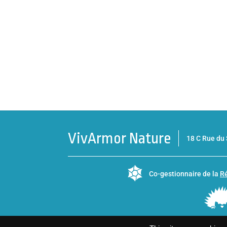
VivArmor Nature
18 C Rue d
Co-gestionnaire de la
Ré