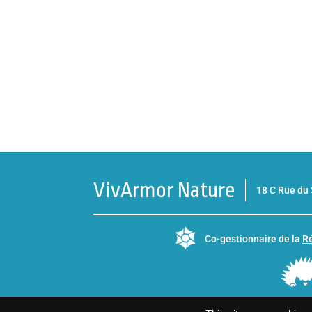
VivArmor Nature
18 C Rue d
Co-gestionnaire de la
Ré