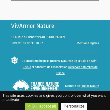
VivArmor Nature
18 C Rue du Sabot 22440 PLOUFRAGAN -
Tél/Fax : 02 96 33 10 57
Mentions légales
Co-gestionnaire de la
Réserve Naturelle de la Baie de Saint-
Brieuc
et adhérent de l’association
Réserves naturelles de
France
Membre de
France Nature
Environnement Bretagne
This site uses cookies and gives you control over what you want
to activate
OK, accept all
Personalize
Partager cette page