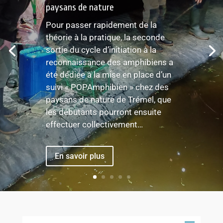
paysans de nature
Pour passer rapidement de la
théorie à la pratique, la seconde
sortie du cycle d’initiation à la
reconnaissance des amphibiens a
été dédiée à la mise en place d’un
suivi « POPAmphibien » chez des
paysans de nature de Trémel, que
les débutants pourront ensuite
effectuer collectivement…
En savoir plus