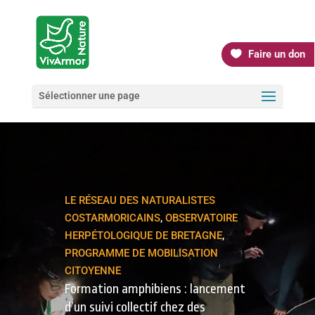
Faire un don
Sélectionner une page
LE RÉSEAU DES NATURALISTES
COSTARMORICAINS
,
OBSERVATOIRE
HERPÉTOLOGIQUE DE BRETAGNE
,
PROGRAMME DE MOBILISATION
CITOYENNE
Formation amphibiens : lancement
d’un suivi collectif chez des