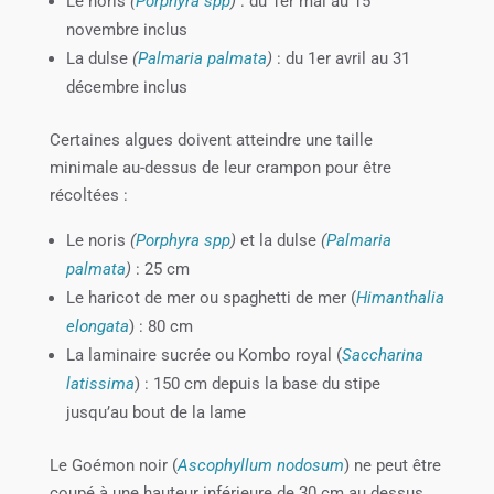
Le noris
(
Porphyra spp
)
: du 1er mai au 15
novembre inclus
La dulse
(
Palmaria palmata
)
: du 1er avril au 31
décembre inclus
Certaines algues doivent atteindre une taille
minimale au-dessus de leur crampon pour être
récoltées :
Le noris
(
Porphyra spp
)
et la dulse
(
Palmaria
palmata
)
: 25 cm
Le haricot de mer ou spaghetti de mer (
Himanthalia
elongata
) : 80 cm
La laminaire sucrée ou Kombo royal (
Saccharina
latissima
) : 150 cm depuis la base du stipe
jusqu’au bout de la lame
Le Goémon noir (
Ascophyllum nodosum
) ne peut être
coupé à une hauteur inférieure de 30 cm au dessus