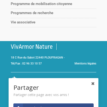
Programme de mobilisation citoyenne
Programmes de recherche
Vie associative
VivArmor Nature
18 C Rue du Sabot 22440 PLOUFRAGAN -
Tél/Fax : 02 96 33 10 57
Mentions légales
Co-gestionnaire de la
Réserve Naturelle de la Baie de Saint-
Partager
Brieuc
et adhérent de l’association
Réserves naturelles de
France
Partager cette page avec vos amis !
Membre de
France Nature