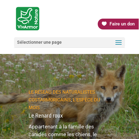
Faire un don
Sélectionner une page
LE RÉSEAU DES NATURALISTES
COSTARMORICAINS
,
L’ESPÈCE DU
MOIS
Le Renard roux
Appartenant à la famille des
canidés comme les chiens, le