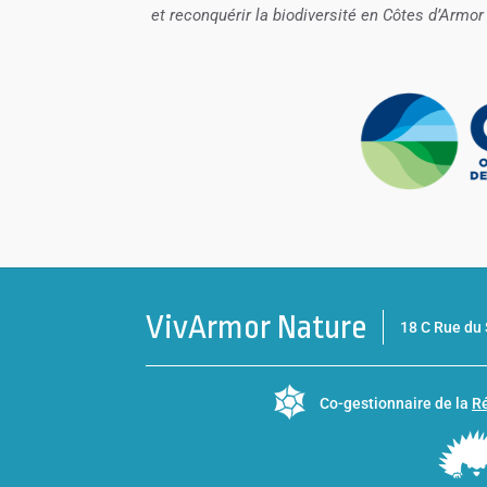
et reconquérir la biodiversité en Côtes d’Armor 
VivArmor Nature
18 C Rue d
Co-gestionnaire de la
Ré