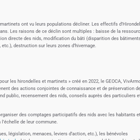
martinets ont vu leurs populations décliner. Les effectifs d’Hironde
ans. Les raisons de ce déclin sont multiples : baisse de la ressour
tion directe des nids, modification du bâti (disparition des bâtiment
 etc.), destruction sur leurs zones d’hivernage.
 pour les hirondelles et martinets » créé en 2022, le GEOCA, VivArm
ènent des actions conjointes de connaissance et de préservation d
rand public, recensement des nids, conseils auprès des particuliers e
rganiser des comptages participatifs des nids avec les habitants e
 l’échelle de leur commune.
s, législation, menaces, leviers d’action, etc.), les bénévoles