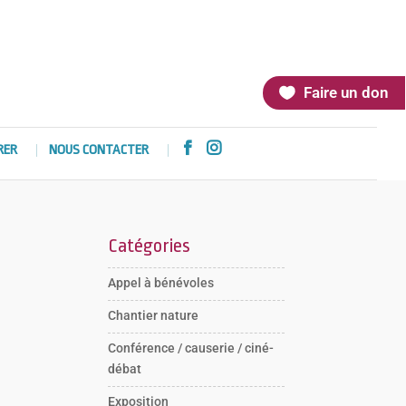
Faire un don


RER
NOUS CONTACTER
Catégories
Appel à bénévoles
Chantier nature
Conférence / causerie / ciné-
débat
Exposition