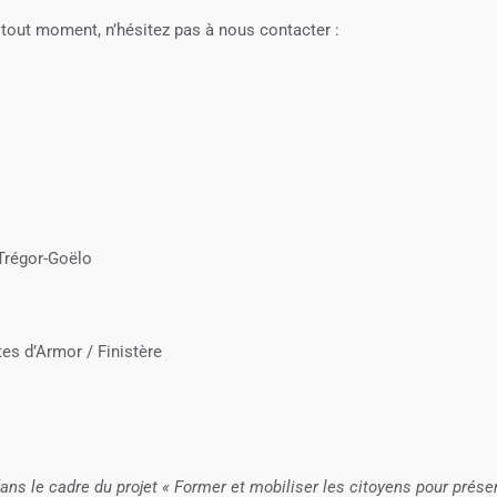
tout moment, n’hésitez pas à nous contacter :
Trégor-Goëlo
s d’Armor / Finistère
dans le cadre du projet « Former et mobiliser les citoyens pour prése