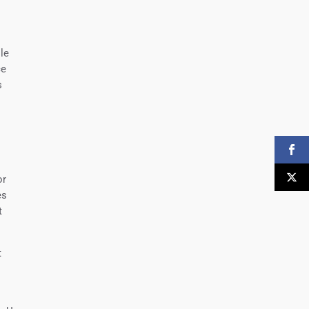
lle
ce
s
or
es
t
t