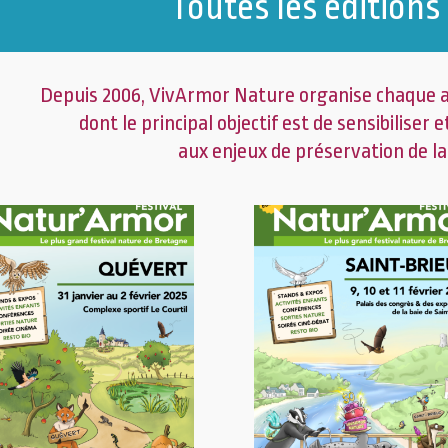
Toutes les éditions
Depuis 2006, VivArmor Nature organise chaque a
dont le principal objectif est de sensibiliser
aux enjeux de préservation de la 