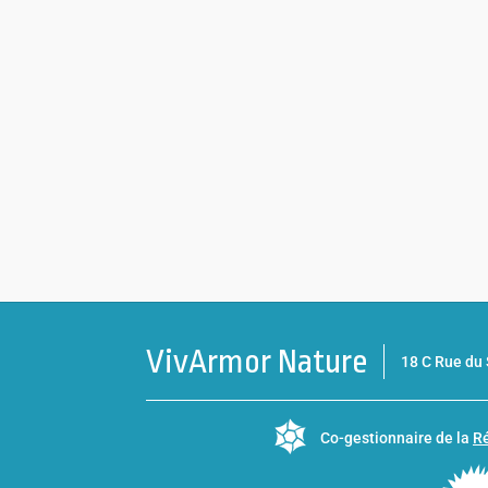
VivArmor Nature
18 C Rue d
Co-gestionnaire de la
Ré