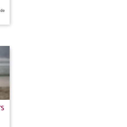
 de
rs