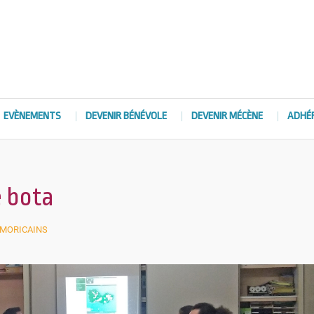
EVÈNEMENTS
DEVENIR BÉNÉVOLE
DEVENIR MÉCÈNE
ADHÉ
 bota
RMORICAINS