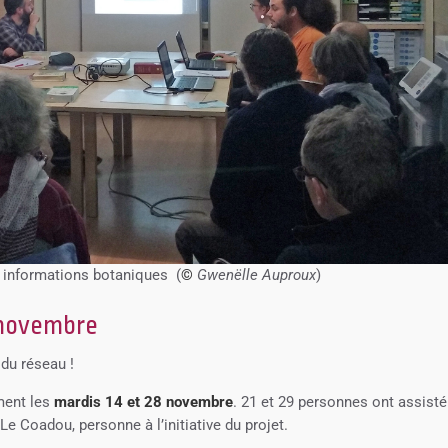
x informations botaniques (
©
Gwenëlle Auproux
)
8 novembre
 du réseau !
ment les
mardis 14 et 28 novembre
. 21 et 29 personnes ont assisté
Le Coadou, personne à l’initiative du projet.