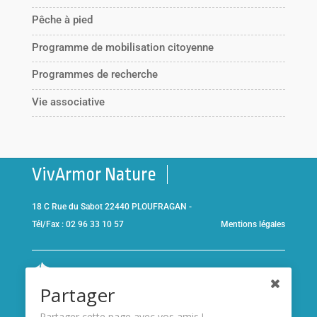
Pêche à pied
Programme de mobilisation citoyenne
Programmes de recherche
Vie associative
VivArmor Nature
18 C Rue du Sabot 22440 PLOUFRAGAN -
Tél/Fax : 02 96 33 10 57
Mentions légales
Co-gestionnaire de la
Réserve Naturelle de la Baie de Saint-
Partager
Brieuc
et adhérent de l’association
Réserves naturelles de
France
Partager cette page avec vos amis !