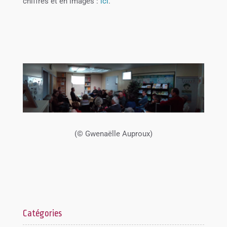
chiffres et en images :
ici
.
(© Gwenaëlle Auproux)
Catégories