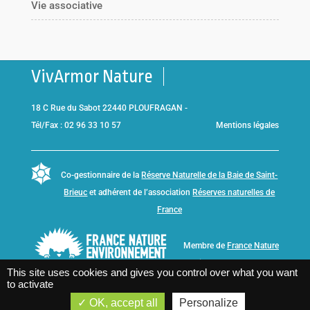
Vie associative
VivArmor Nature
18 C Rue du Sabot 22440 PLOUFRAGAN -
Tél/Fax : 02 96 33 10 57
Mentions légales
Co-gestionnaire de la
Réserve Naturelle de la Baie de Saint-
Brieuc
et adhérent de l’association
Réserves naturelles de
France
Membre de
France Nature
Environnement Bretagne
This site uses cookies and gives you control over what you want
to activate
OK, accept all
Personalize