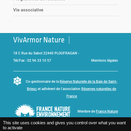
Vie associative
VivArmor Nature
18 C Rue du Sabot 22440 PLOUFRAGAN -
Tél/Fax : 02 96 33 10 57
Mentions légales
Co-gestionnaire de la
Réserve Naturelle de la Baie de Saint-
Brieuc
et adhérent de l’association
Réserves naturelles de
France
Membre de
France Nature
Environnement Bretagne
This site uses cookies and gives you control over what you want
to activate