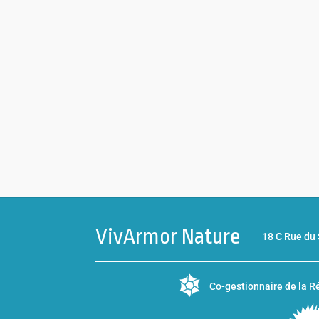
VivArmor Nature
18 C Rue d
Co-gestionnaire de la
Ré