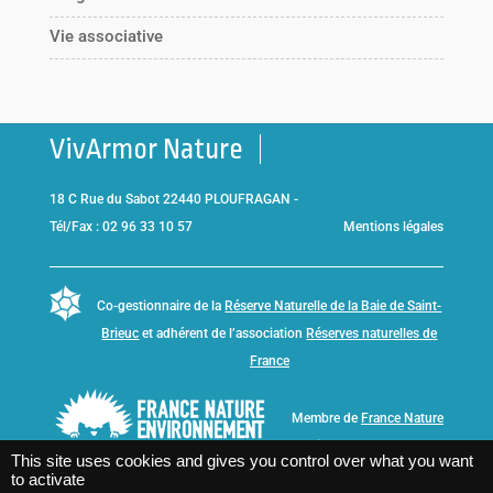
Vie associative
VivArmor Nature
18 C Rue du Sabot 22440 PLOUFRAGAN -
Tél/Fax : 02 96 33 10 57
Mentions légales
Co-gestionnaire de la
Réserve Naturelle de la Baie de Saint-
Brieuc
et adhérent de l’association
Réserves naturelles de
France
Membre de
France Nature
Environnement Bretagne
This site uses cookies and gives you control over what you want
to activate