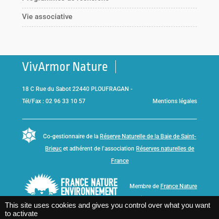
Vie associative
VivArmor Nature
18 C Rue du Sabot 22440 PLOUFRAGAN -
Tél/Fax : 02 96 33 10 57
Mentions légales
Co-gestionnaire de la
Réserve Naturelle de la Baie de Saint-
Brieuc
et adhérent de l’association
Réserves naturelles de
France
Membre de
France Nature
Environnement Bretagne
This site uses cookies and gives you control over what you want
to activate