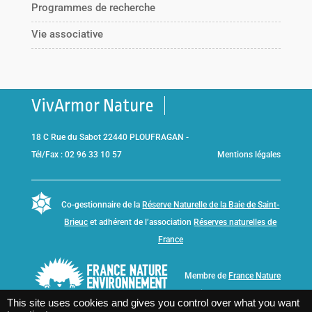
Programmes de recherche
Vie associative
VivArmor Nature
18 C Rue du Sabot 22440 PLOUFRAGAN -
Tél/Fax : 02 96 33 10 57
Mentions légales
Co-gestionnaire de la
Réserve Naturelle de la Baie de Saint-
Brieuc
et adhérent de l’association
Réserves naturelles de
France
Membre de
France Nature
Environnement Bretagne
This site uses cookies and gives you control over what you want